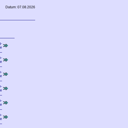
Datum: 07.08.2026
g-
de
n-
de
n-
de
n-
de
n-
de
n-
de