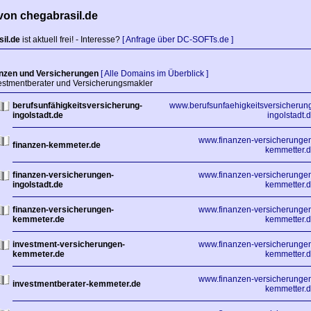
von chegabrasil.de
il.de
ist aktuell frei! - Interesse?
[ Anfrage über DC-SOFTs.de ]
nzen und Versicherungen
[ Alle Domains im Überblick ]
stmentberater und Versicherungsmakler
berufsunfähigkeitsversicherung-
www.berufsunfaehigkeitsversicherun
ingolstadt.de
ingolstadt.
www.finanzen-versicherunge
finanzen-kemmeter.de
kemmetter.
finanzen-versicherungen-
www.finanzen-versicherunge
ingolstadt.de
kemmetter.
finanzen-versicherungen-
www.finanzen-versicherunge
kemmeter.de
kemmetter.
investment-versicherungen-
www.finanzen-versicherunge
kemmeter.de
kemmetter.
www.finanzen-versicherunge
investmentberater-kemmeter.de
kemmetter.