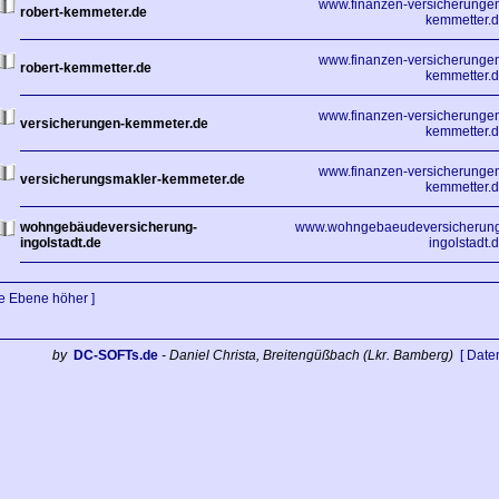
www.finanzen-versicherunge
robert-kemmeter.de
kemmetter.
www.finanzen-versicherunge
robert-kemmetter.de
kemmetter.
www.finanzen-versicherunge
versicherungen-kemmeter.de
kemmetter.
www.finanzen-versicherunge
versicherungsmakler-kemmeter.de
kemmetter.
wohngebäudeversicherung-
www.wohngebaeudeversicherung
ingolstadt.de
ingolstadt.
ne Ebene höher ]
by
DC-SOFTs.de
- Daniel Christa, Breitengüßbach (Lkr. Bamberg)
[ Date