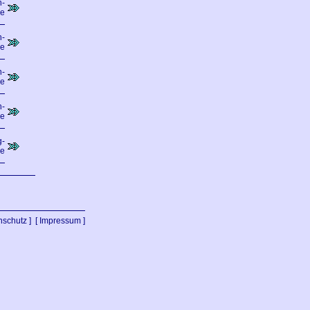
n-
de
n-
de
n-
de
n-
de
-
de
nschutz ]
[ Impressum ]